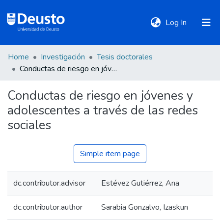
(current)
Log In
Home
Investigación
Tesis doctorales
DeustoTeka
Conductas de riesgo en jóvenes y adolescentes a través de las redes sociales
Conductas de riesgo en jóvenes y
Communities
adolescentes a través de las redes
&
Collections
sociales
All of DSpace
Simple item page
dc.contributor.advisor
Estévez Gutiérrez, Ana
Statistics
dc.contributor.author
Sarabia Gonzalvo, Izaskun
Policies