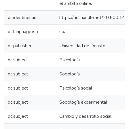
el ámbito online.
dc.identifier.uri
https://hdl.handle.net/20.500.14
dc.language.iso
spa
dc.publisher
Universidad de Deusto
dc.subject
Psicología
dc.subject
Sociología
dc.subject
Psicología social
dc.subject
Sociología experimental
dc.subject
Cambio y desarrollo social