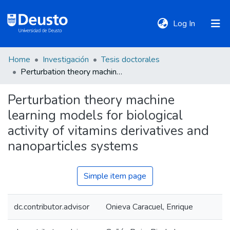
(current)
Log In
Home
Investigación
Tesis doctorales
DeustoTeka
Perturbation theory machine learning models for biological activity of vitamins derivatives and nanoparticles systems
Perturbation theory machine
Communities
learning models for biological
&
Collections
activity of vitamins derivatives and
nanoparticles systems
All of DSpace
Simple item page
Statistics
dc.contributor.advisor
Onieva Caracuel, Enrique
Policies