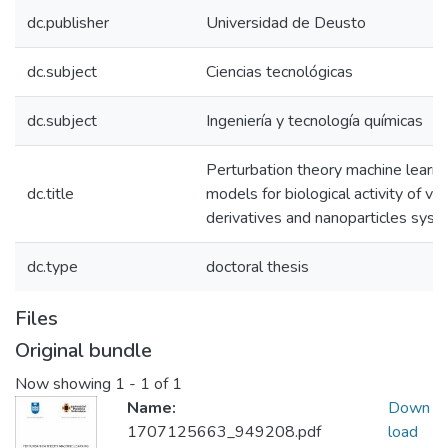
dc.publisher
Universidad de Deusto
dc.subject
Ciencias tecnológicas
dc.subject
Ingeniería y tecnología químicas
Perturbation theory machine learni
dc.title
models for biological activity of vi
derivatives and nanoparticles sys
dc.type
doctoral thesis
Files
Original bundle
Now showing
1 - 1 of 1
Name:
Down
1707125663_949208.pdf
load