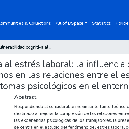
Communities & Collections
All of DSpace
Statistics
Policie
Vulnerabilidad cognitiva al estrés laboral: la influencia de los esquemas desadaptativos tempranos en las relaciones entre el estrés de rol, el conflicto trabajo-familia y los síntomas psicológicos en el entorno laboral
a al estrés laboral: la influenci
s en las relaciones entre el estr
íntomas psicológicos en el entorn
Abstract
Respondiendo al considerable movimiento tanto teórico 
destinado a mejorar la compresión de las relaciones entre 
las experiencias psicológicas de los trabajadores, la pres
se centra en el estudio del fenómeno del estrés laboral 