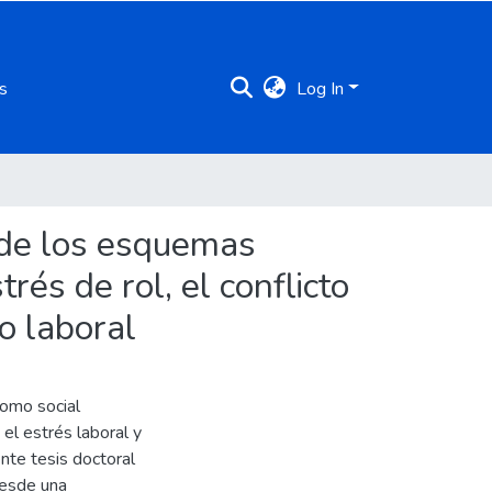
s
Log In
a de los esquemas
és de rol, el conflicto
o laboral
como social
el estrés laboral y
ente tesis doctoral
desde una