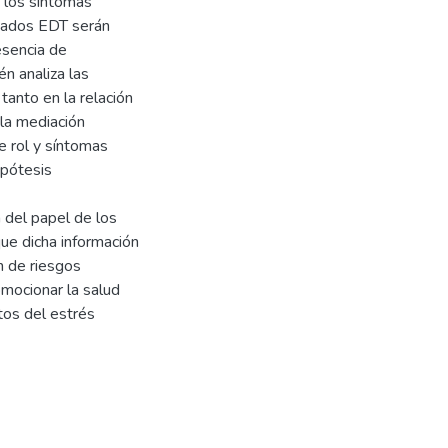
e los síntomas
inados EDT serán
esencia de
én analiza las
anto en la relación
 la mediación
e rol y síntomas
ipótesis
a del papel de los
ue dicha información
n de riesgos
omocionar la salud
tos del estrés