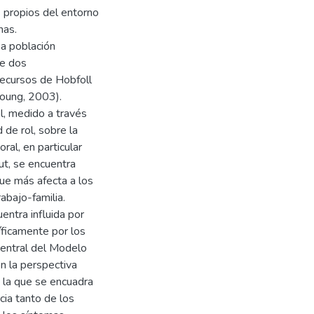
s propios del entorno
nas.
 a población
de dos
Recursos de Hobfoll
oung, 2003).
l, medido a través
 de rol, sobre la
ral, en particular
ut, se encuentra
ue más afecta a los
abajo-familia.
entra influida por
íficamente por los
entral del Modelo
 la perspectiva
n la que se encuadra
ia tanto de los