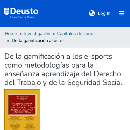
(current)
Log In
Home
Investigación
Capítulos de libros
DeustoTeka
De la gamificación a los e-sports como metodologías para la enseñanza aprendizaje del Derecho del Trabajo y de la Seguridad Social
De la gamificación a los e-sports
Communities
como metodologías para la
&
Collections
enseñanza aprendizaje del Derecho
del Trabajo y de la Seguridad Social
All of DSpace
Statistics
Policies