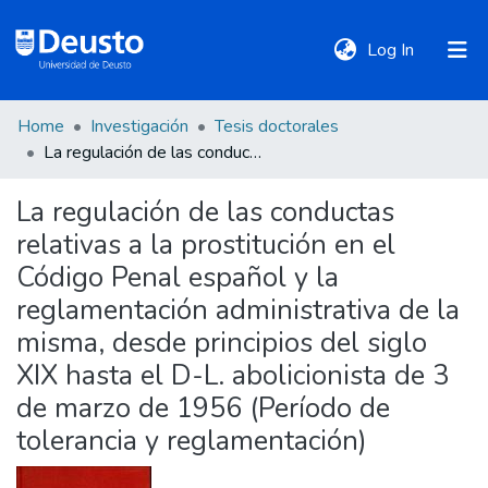
(current)
Log In
Home
Investigación
Tesis doctorales
DeustoTeka
La regulación de las conductas relativas a la prostitución en el Código Penal español y la reglamentación administrativa de la misma, desde principios del siglo XIX hasta el D-L. abolicionista de 3 de marzo de 1956 (Período de tolerancia y reglamentación)
La regulación de las conductas
Communities
relativas a la prostitución en el
&
Collections
Código Penal español y la
reglamentación administrativa de la
All of DSpace
misma, desde principios del siglo
XIX hasta el D-L. abolicionista de 3
de marzo de 1956 (Período de
Statistics
tolerancia y reglamentación)
Policies