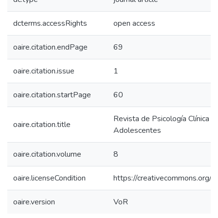
dcterms.accessRights
open access
oaire.citation.endPage
69
oaire.citation.issue
1
oaire.citation.startPage
60
Revista de Psicología Clínica c
oaire.citation.title
Adolescentes
oaire.citation.volume
8
oaire.licenseCondition
https://creativecommons.org/li
oaire.version
VoR