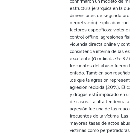
confirmaron un modelo de med
estructura jerárquica en la que
dimensiones de segundo orden 
perpetración) explicaban cada 
factores específicos: violencia v
control offline, agresiones físic
violencia directa online y contro
consistencia interna de las esc
excelente (α ordinal: .75-.97).
frecuentes del abuso fueron los
enfado. También son reseñable
los que la agresión representa 
agresión recibida (20%). El co
y drogas está implicado en un
de casos. La alta tendencia a p
agresión fue una de las reacci
frecuentes de la víctima. Las c
mayores tasas de actos abusi
víctimas como perpetradoras