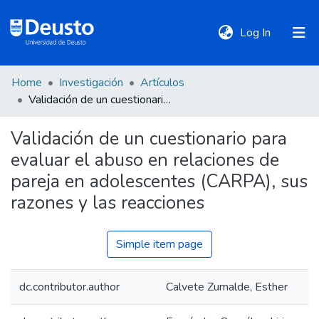
(current)
Log In
Home
Investigación
Artículos
DeustoTeka
Validación de un cuestionario para evaluar el abuso en relaciones de pareja en adolescentes (CARPA), sus razones y las reacciones
Validación de un cuestionario para
Communities
evaluar el abuso en relaciones de
&
Collections
pareja en adolescentes (CARPA), sus
razones y las reacciones
All of DSpace
Simple item page
Statistics
dc.contributor.author
Calvete Zumalde, Esther
Policies