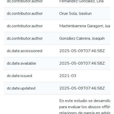
dc.contributor.author
Fernández González, Liria
dc.contributor.author
Orue Sola, Izaskun
dc.contributor.author
Machimbarrena Garagorri, Juan
dc.contributor.author
González Cabrera, Joaquín
dc.date.accessioned
2025-05-09T07:46:58Z
dc.date.available
2025-05-09T07:46:58Z
dc.date.issued
2021-03
dc.date.updated
2025-05-09T07:46:58Z
En este estudio se desarrolló u
para evaluar los abusos offline 
relaciones de pareja en adoles