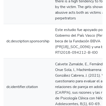
there is a high tendency to for
by the victim. The girls showed
abusive acts both as victims a
perpetrators
Este estudio fue apoyado por 
Gobierno del País Vasco (Ref.
dc.description.sponsorship
beca de la Fundación BBVA
(PR[18]_SOC_0096) y una be
RTI2018-094212-B-I00
Calvete Zumalde, E., Fernández
Orue Sola, I., Machimbarrena Gar
González Cabrera, J. (2021). Va
cuestionario para evaluar el ab
dc.identifier.citation
relaciones de pareja en adoles
(CARPA), sus razones y las rea
de Psicología Clínica con Niños
Adolescentes, 8(1), 60-69.