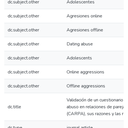
dc.subject.other
Adolescentes
dc.subject.other
Agresiones online
dc.subject.other
Agresiones offline
dc.subject.other
Dating abuse
dc.subject.other
Adolescents
dc.subject.other
Online aggressions
dc.subject.other
Offline aggressions
Validación de un cuestionario p
dc.title
abuso en relaciones de pareja
(CARPA), sus razones y las re
dc.type
journal article