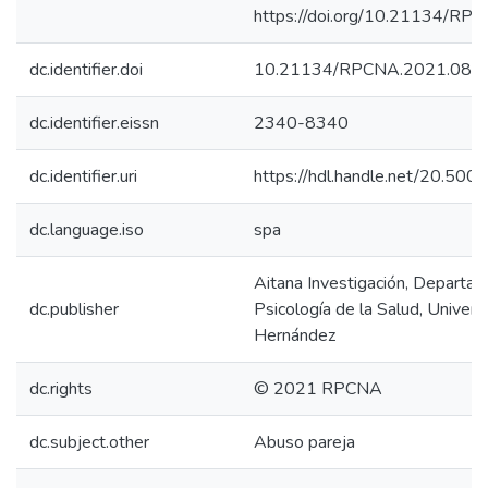
https://doi.org/10.21134/RP
dc.identifier.doi
10.21134/RPCNA.2021.08.1
dc.identifier.eissn
2340-8340
dc.identifier.uri
https://hdl.handle.net/20.50
dc.language.iso
spa
Aitana Investigación, Departa
dc.publisher
Psicología de la Salud, Univer
Hernández
dc.rights
© 2021 RPCNA
dc.subject.other
Abuso pareja