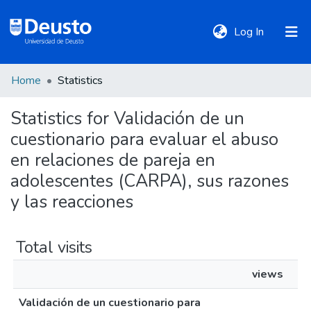
(current)
Log In
Home
Statistics
DeustoTeka
Statistics for Validación de un
cuestionario para evaluar el abuso
Communities
&
en relaciones de pareja en
Collections
adolescentes (CARPA), sus razones
y las reacciones
All of DSpace
Total visits
Policies
views
Validación de un cuestionario para