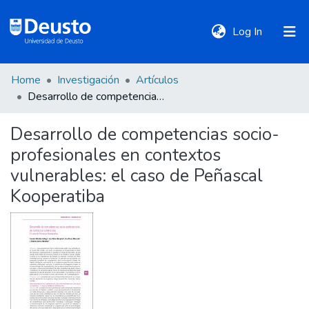
(current)
Log In
Home
Investigación
Artículos
DeustoTeka
Desarrollo de competencias socio-profesionales en contextos vulnerables: el caso de Peñascal Kooperatiba
Desarrollo de competencias socio-
Communities
profesionales en contextos
&
Collections
vulnerables: el caso de Peñascal
Kooperatiba
All of DSpace
Statistics
Policies