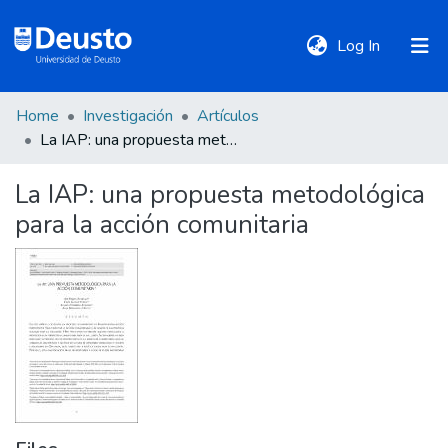
(current)
Log In
Home
Investigación
Artículos
DeustoTeka
La IAP: una propuesta metodológica para la acción comunitaria
La IAP: una propuesta metodológica
Communities
para la acción comunitaria
&
Collections
All of DSpace
Statistics
Policies