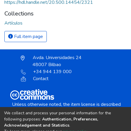
https://hdl.handle.net/20.500.14454/2321
Collections
Artículos
Full item page
Avda. Universidades 24
48007 Bilbao
+34 944 139 000
Contact
Unless otherwise noted, the item license is described
as:
We collect and process your personal information for the
Creative Commons Attribution-NonCommercial-
following purposes:
Authentication, Preferences,
NoDerivs 4.0 License
Acknowledgement and Statistics
.