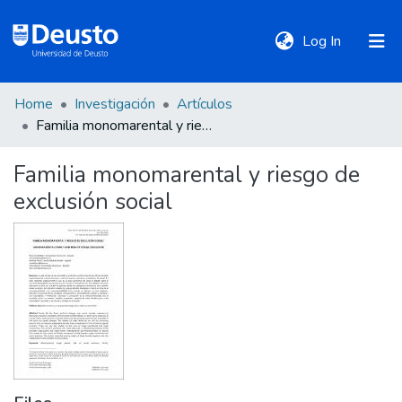
(current)
Log In
Home
Investigación
Artículos
DeustoTeka
Familia monomarental y riesgo de exclusión social
Familia monomarental y riesgo de
Communities
exclusión social
&
Collections
All of DSpace
Statistics
Policies