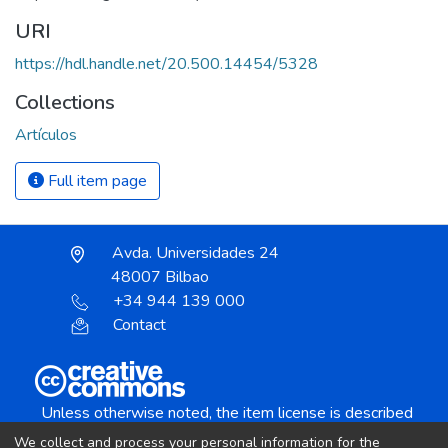
URI
https://hdl.handle.net/20.500.14454/5328
Collections
Artículos
Full item page
Avda. Universidades 24
48007 Bilbao
+34 944 139 000
Contact
Unless otherwise noted, the item license is described
as:
We collect and process your personal information for the