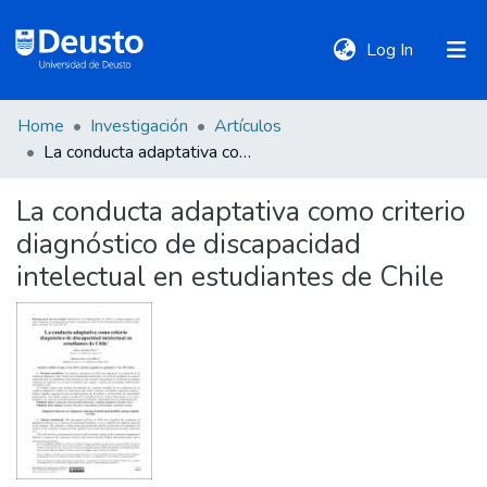
(current)
Log In
Home
Investigación
Artículos
DeustoTeka
La conducta adaptativa como criterio diagnóstico de discapacidad intelectual en estudiantes de Chile
La conducta adaptativa como criterio
Communities
diagnóstico de discapacidad
&
Collections
intelectual en estudiantes de Chile
All of DSpace
Statistics
Policies