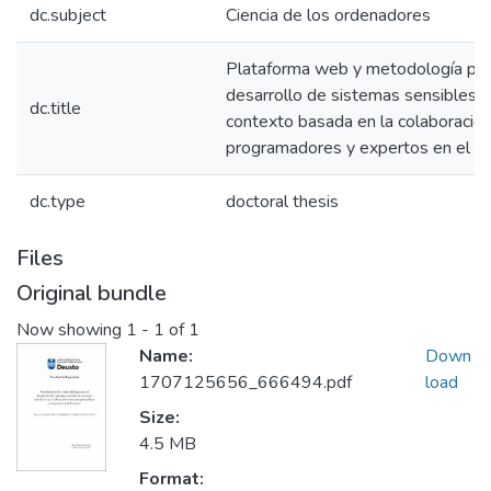
dc.subject
Ciencia de los ordenadores
Plataforma web y metodología par
desarrollo de sistemas sensibles a
dc.title
contexto basada en la colaboración
programadores y expertos en el d
dc.type
doctoral thesis
Files
Original bundle
Now showing
1 - 1 of 1
Name:
Down
1707125656_666494.pdf
load
Size:
4.5 MB
Format: