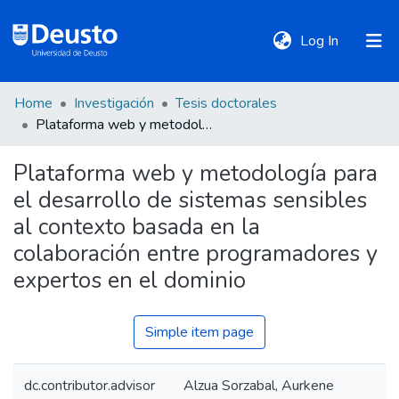
(current)
Log In
Home
Investigación
Tesis doctorales
DeustoTeka
Plataforma web y metodología para el desarrollo de sistemas sensibles al contexto basada en la colaboración entre programadores y expertos en el dominio
Plataforma web y metodología para
Communities
el desarrollo de sistemas sensibles
&
Collections
al contexto basada en la
colaboración entre programadores y
All of DSpace
expertos en el dominio
Simple item page
Statistics
dc.contributor.advisor
Alzua Sorzabal, Aurkene
Policies