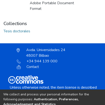
Adobe Portable Document
Format
Collections
Tesis doctorales
Avda. Universidades 24
48007 Bilbao
+34 944 139 000
Contact
Unless otherwise noted, the item license is described
as:
We collect and process your personal information for the
Creative Commons Attribution-NonCommercial-
following purposes:
Authentication, Preferences,
NoDerivs 4.0 License
Acknowledgement and Statistics
.