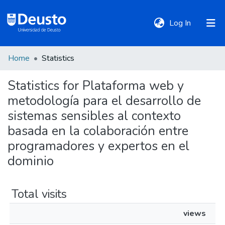
(current)
Log In
Home
Statistics
DeustoTeka
Statistics for Plataforma web y
metodología para el desarrollo de
Communities
&
sistemas sensibles al contexto
Collections
basada en la colaboración entre
programadores y expertos en el
All of DSpace
dominio
Policies
Total visits
views