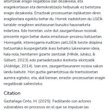
aitortzeak eragin negatiboa izan dezakeela, eta
eraginkortasun eta demokratizazio helburuak ez betetzea
eragin dezakeela. Errazteak prozesuetan inplikatzen diren
eragileetara egokitu behar du. Horrek iradokitzen du LGEIk
lurralde-eragileen aniztasunari buruzko hausnarketa
indartzea. Ildo horretan, uste dut zaurgarritasun nozioak
presente egon behar duela erraztasun-prozesu batzuetan.
Horregatik, interesgarria iruditzen zaitLGEIk beste diziplina
batzuetako ikuspegietatik ikasi beharko lukeenaren ideia,
hala nola, herritarren gizarte zientziak (Mihók, Juhász, &
Gébert, 2023) edo partaidetzazko ikerketa-ekintzatik
(Aldridge, 2014). Izan ere, zaurgarritasunaren nozioa sakon
landu baitute. Hori guztia garrantzitsua da trantsizioetan
aurrera egiteko, eta, aldi berean, errazte-prozesuetan eragin
negatiboak saihesteko.
Citation
Gaztañaga Cinto, M. (2025). Facilitando con actores
vulnerables en procesos en el que se impulsan las