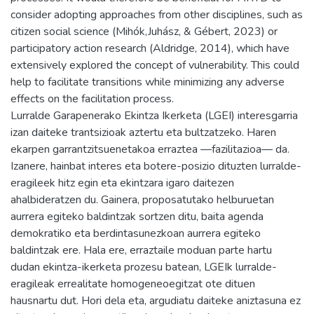
consider adopting approaches from other disciplines, such as
citizen social science (Mihók,Juhász, & Gébert, 2023) or
participatory action research (Aldridge, 2014), which have
extensively explored the concept of vulnerability. This could
help to facilitate transitions while minimizing any adverse
effects on the facilitation process.
Lurralde Garapenerako Ekintza Ikerketa (LGEI) interesgarria
izan daiteke trantsizioak aztertu eta bultzatzeko. Haren
ekarpen garrantzitsuenetakoa erraztea —fazilitazioa— da.
Izanere, hainbat interes eta botere-posizio dituzten lurralde-
eragileek hitz egin eta ekintzara igaro daitezen
ahalbideratzen du. Gainera, proposatutako helburuetan
aurrera egiteko baldintzak sortzen ditu, baita agenda
demokratiko eta berdintasunezkoan aurrera egiteko
baldintzak ere. Hala ere, erraztaile moduan parte hartu
dudan ekintza-ikerketa prozesu batean, LGEIk lurralde-
eragileak errealitate homogeneoegitzat ote dituen
hausnartu dut. Hori dela eta, argudiatu daiteke aniztasuna ez