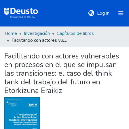
(current)
Log In
Home
Investigación
Capítulos de libros
DeustoTeka
Facilitando con actores vulnerables en procesos en el que se impulsan las transiciones: el caso del think tank del trabajo del futuro en Etorkizuna Eraikiz
Facilitando con actores vulnerables
Communities
en procesos en el que se impulsan
&
Collections
las transiciones: el caso del think
tank del trabajo del futuro en
All of DSpace
Etorkizuna Eraikiz
Statistics
Policies