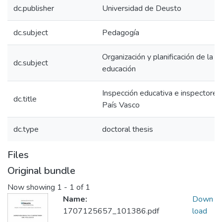
dc.publisher
Universidad de Deusto
dc.subject
Pedagogía
Organización y planificación de la
dc.subject
educación
Inspección educativa e inspectores
dc.title
País Vasco
dc.type
doctoral thesis
Files
Original bundle
Now showing
1 - 1 of 1
Name:
Down
1707125657_101386.pdf
load