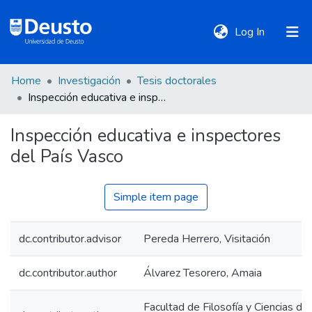
(current)
Log In
Home
Investigación
Tesis doctorales
DeustoTeka
Inspección educativa e inspectores del País Vasco
Inspección educativa e inspectores
Communities
del País Vasco
&
Collections
Simple item page
All of DSpace
dc.contributor.advisor
Pereda Herrero, Visitación
Statistics
dc.contributor.author
Álvarez Tesorero, Amaia
Policies
Facultad de Filosofía y Ciencias de 