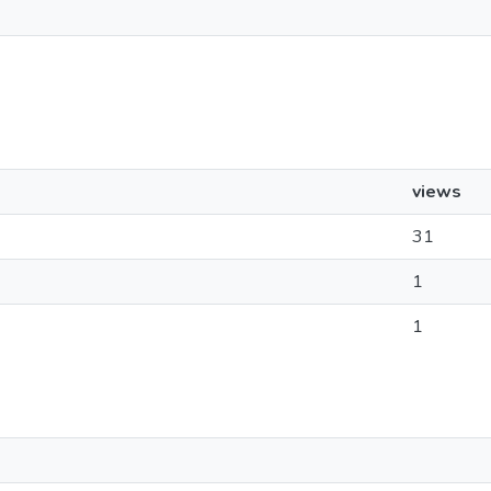
views
31
1
1