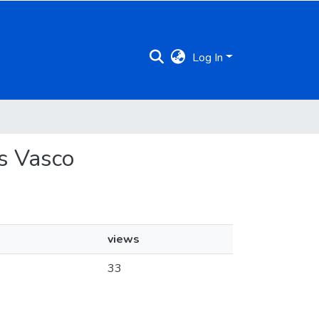
Log In
ís Vasco
views
33