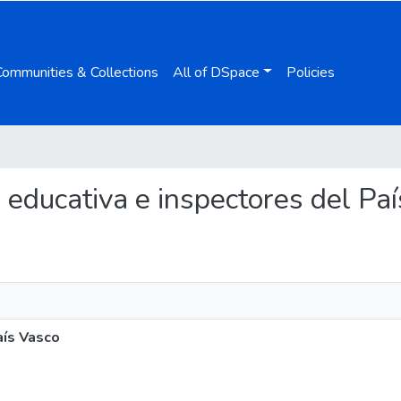
Communities & Collections
All of DSpace
Policies
ón educativa e inspectores del Pa
aís Vasco