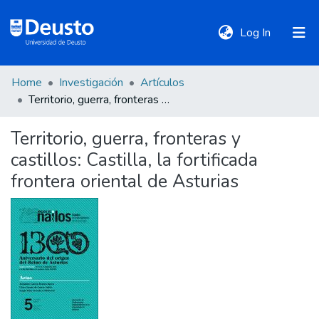
(current)
Log In
Home
Investigación
Artículos
DeustoTeka
Territorio, guerra, fronteras y castillos: Castilla, la fortificada frontera oriental de Asturias
Territorio, guerra, fronteras y
Communities
castillos: Castilla, la fortificada
&
Collections
frontera oriental de Asturias
All of DSpace
Statistics
Policies