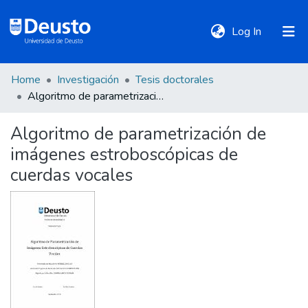
(current)
Log In
Home
Investigación
Tesis doctorales
DeustoTeka
Algoritmo de parametrización de imágenes estroboscópicas de cuerdas vocales
Algoritmo de parametrización de
Communities
imágenes estroboscópicas de
&
Collections
cuerdas vocales
All of DSpace
Statistics
Policies