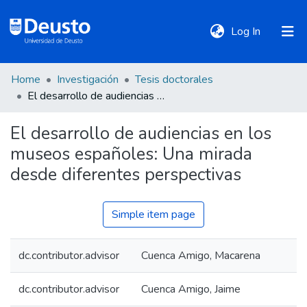
(current)
Log In
Home
Investigación
Tesis doctorales
DeustoTeka
El desarrollo de audiencias en los museos españoles: Una mirada desde diferentes perspectivas
El desarrollo de audiencias en los
Communities
museos españoles: Una mirada
&
Collections
desde diferentes perspectivas
All of DSpace
Simple item page
dc.contributor.advisor
Cuenca Amigo, Macarena
Statistics
dc.contributor.advisor
Cuenca Amigo, Jaime
Policies