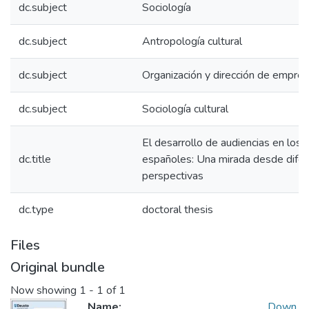
dc.subject
Sociología
dc.subject
Antropología cultural
dc.subject
Organización y dirección de empre
dc.subject
Sociología cultural
El desarrollo de audiencias en los
dc.title
españoles: Una mirada desde dife
perspectivas
dc.type
doctoral thesis
Files
Original bundle
Now showing
1 - 1 of 1
Name:
Down