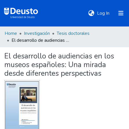
(current)
Log In
Home
Investigación
Tesis doctorales
DeustoTeka
El desarrollo de audiencias en los museos españoles: Una mirada desde diferentes perspectivas
El desarrollo de audiencias en los
Communities
museos españoles: Una mirada
&
Collections
desde diferentes perspectivas
All of DSpace
Statistics
Policies