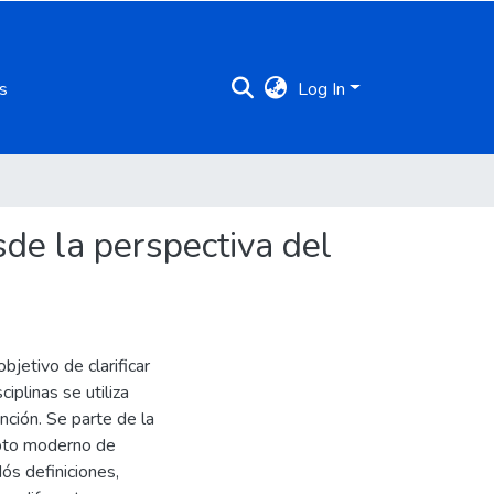
s
Log In
sde la perspectiva del
bjetivo de clarificar
iplinas se utiliza
ción. Se parte de la
epto moderno de
ós definiciones,