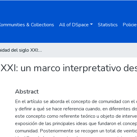
Communities & Collections
All of DSpace
Statistics
Policie
La comunidad del siglo XXI: un marco interpretativo desde la perspectiva del Trabajo Social
XXI: un marco interpretativo de
Abstract
En el artículo se aborda el concepto de comunidad con el o
y definir a qué se hace referencia cuando, en diferentes disc
este concepto como referente teórico u objeto de interven
exposición de las principales ideas que fundaron el conc
comunidad. Posteriormente se recogen un total de veintid