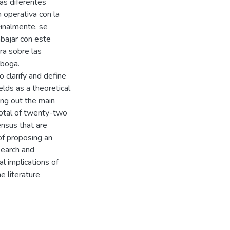
as diferentes
 operativa con la
Finalmente, se
abajar con este
ra sobre las
 boga.
 clarify and define
lds as a theoretical
ting out the main
total of twenty-two
ensus that are
of proposing an
esearch and
al implications of
e literature