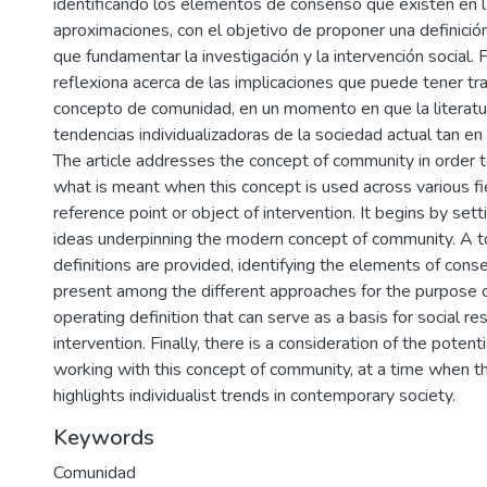
identificando los elementos de consenso que existen en l
aproximaciones, con el objetivo de proponer una definición
que fundamentar la investigación y la intervención social. 
reflexiona acerca de las implicaciones que puede tener tr
concepto de comunidad, en un momento en que la literatu
tendencias individualizadoras de la sociedad actual tan en
The article addresses the concept of community in order to
what is meant when this concept is used across various fie
reference point or object of intervention. It begins by set
ideas underpinning the modern concept of community. A 
definitions are provided, identifying the elements of cons
present among the different approaches for the purpose 
operating definition that can serve as a basis for social r
intervention. Finally, there is a consideration of the potenti
working with this concept of community, at a time when th
highlights individualist trends in contemporary society.
Keywords
Comunidad