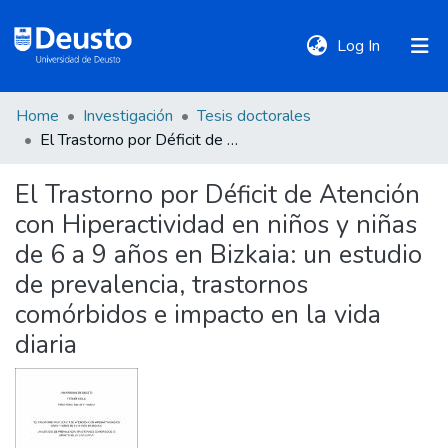
(current)
Log In
Home
Investigación
Tesis doctorales
DeustoTeka
El Trastorno por Déficit de Atención con Hiperactividad en niños y niñas de 6 a 9 años en Bizkaia: un estudio de prevalencia, trastornos comórbidos e impacto en la vida diaria
El Trastorno por Déficit de Atención
Communities
con Hiperactividad en niños y niñas
&
Collections
de 6 a 9 años en Bizkaia: un estudio
de prevalencia, trastornos
All of DSpace
comórbidos e impacto en la vida
diaria
Statistics
Policies