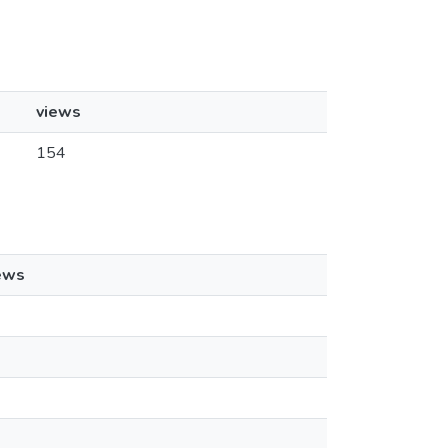
views
154
ews