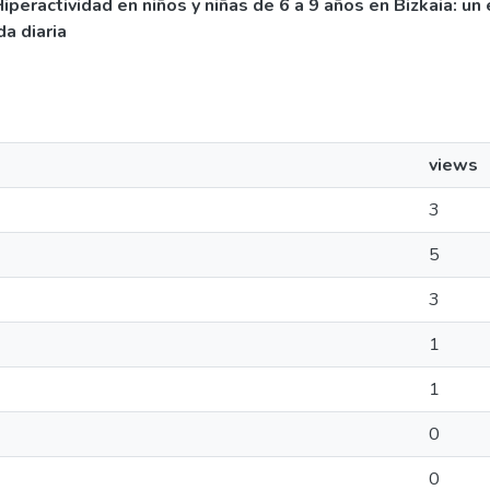
iperactividad en niños y niñas de 6 a 9 años en Bizkaia: un
a diaria
views
3
5
3
1
1
0
0