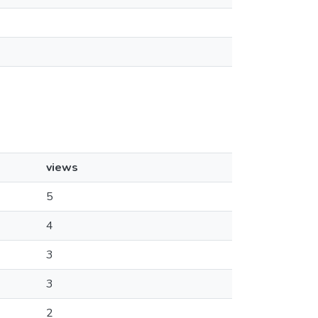
views
5
4
3
3
2