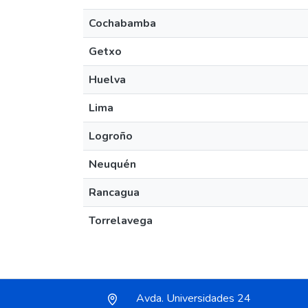
Cochabamba
Getxo
Huelva
Lima
Logroño
Neuquén
Rancagua
Torrelavega
Avda. Universidades 24