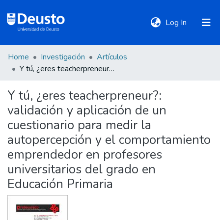
(current)
Log In
Home
Investigación
Artículos
DeustoTeka
Y tú, ¿eres teacherpreneur?: validación y aplicación de un cuestionario para medir la autopercepción y el comportamiento emprendedor en profesores universitarios del grado en Educación Primaria
Y tú, ¿eres teacherpreneur?:
Communities
validación y aplicación de un
&
Collections
cuestionario para medir la
autopercepción y el comportamiento
All of DSpace
emprendedor en profesores
universitarios del grado en
Educación Primaria
Statistics
Policies