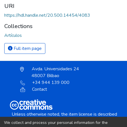
URI
https://hdl.handle.net/20.500.14454/4083
Collections
Artículos
Full item page
Avda. Universidades 24
48007 Bilbao
+34 944 139 000
Contact
Unless otherwise noted, the item license is described
as:
We collect and process your personal information for the