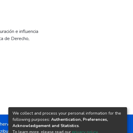
ración e influencia
ta de Derecho,
We collect and process your personal information for the
following purposes:
Authentication, Preferences,
herwise noted, the item license is described as:
Acknowledgement and Statistics
.
ribution-NonCommercial-NoDerivs 4.0 License
To learn more, please read our
privacy policy
.