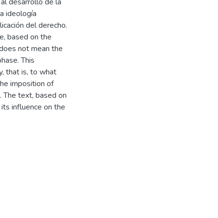
al desarrollo de la
la ideología
licación del derecho.
re, based on the
n does not mean the
phase. This
 that is, to what
the imposition of
. The text, based on
its influence on the