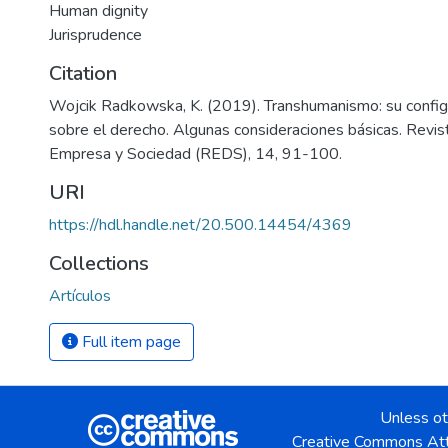
Human dignity
Jurisprudence
Citation
Wojcik Radkowska, K. (2019). Transhumanismo: su configu
sobre el derecho. Algunas consideraciones básicas. Revis
Empresa y Sociedad (REDS), 14, 91-100.
URI
https://hdl.handle.net/20.500.14454/4369
Collections
Artículos
Full item page
Unless ot
Creative Commons Att