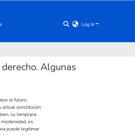
s
Log In
l derecho. Algunas
re el futuro,
 actual constitución
 bien, su temprana
a modernidad, es
ana puede legitimar