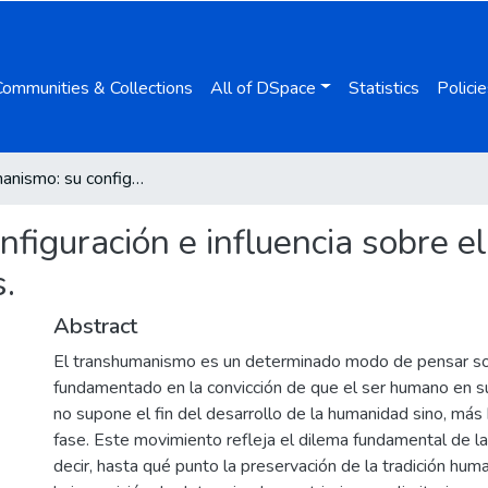
Communities & Collections
All of DSpace
Statistics
Policie
Transhumanismo: su configuración e influencia sobre el derecho. Algunas consideraciones básicas.
figuración e influencia sobre e
.
Abstract
El transhumanismo es un determinado modo de pensar sob
fundamentado en la convicción de que el ser humano en su
no supone el fin del desarrollo de la humanidad sino, más
fase. Este movimiento refleja el dilema fundamental de l
decir, hasta qué punto la preservación de la tradición hum