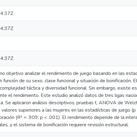
4:37Z
4:37Z
4:37Z
mo objetivo analizar el rendimiento de juego basando en las esta
n función de su sexo, clase funcional y situación de bonificación. 
a complejidad táctica y diversidad funcional. Sin embargo, existe 
te el rendimiento. Este estudio analizó datos de tres ligas nac
 Se aplicaron análisis descriptivos, pruebas t, ANOVA de Welch 
alores superiores a las mujeres en las estadísticas de juego (p
loración (R² = .909; p < .001). El rendimiento depende de la inter
les, y el sistema de bonificación requiere revisión estructural.