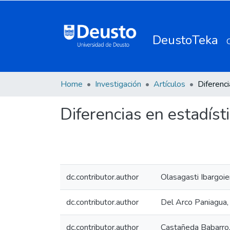
DeustoTeka
Home
Investigación
Artículos
Diferencias en estadíst
dc.contributor.author
Olasagasti Ibargoien
dc.contributor.author
Del Arco Paniagua,
dc.contributor.author
Castañeda Babarro,