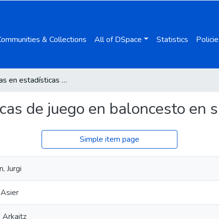
Communities & Collections
All of DSpace
Statistics
Policie
Diferencias en estadísticas de juego en baloncesto en silla de ruedas
icas de juego en baloncesto en s
Simple item page
, Jurgi
 Asier
 Arkaitz