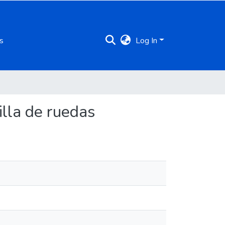
s
Log In
illa de ruedas