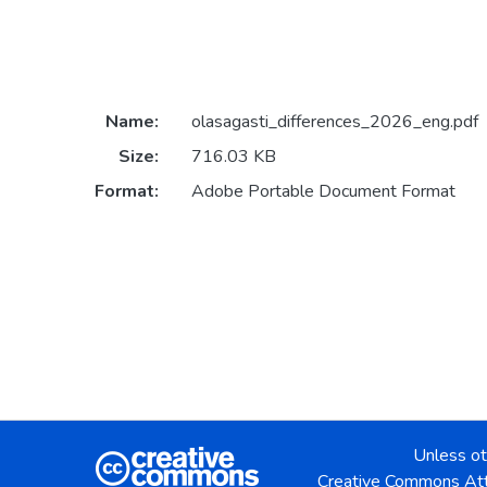
Name:
olasagasti_differences_2026_eng.pdf
Size:
716.03 KB
Format:
Adobe Portable Document Format
Unless ot
Creative Commons Att