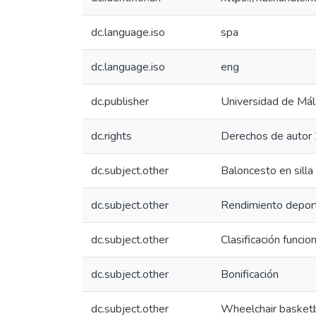
dc.language.iso
spa
dc.language.iso
eng
dc.publisher
Universidad de Má
dc.rights
Derechos de autor 
dc.subject.other
Baloncesto en silla
dc.subject.other
Rendimiento depor
dc.subject.other
Clasificación funcio
dc.subject.other
Bonificación
dc.subject.other
Wheelchair basketb