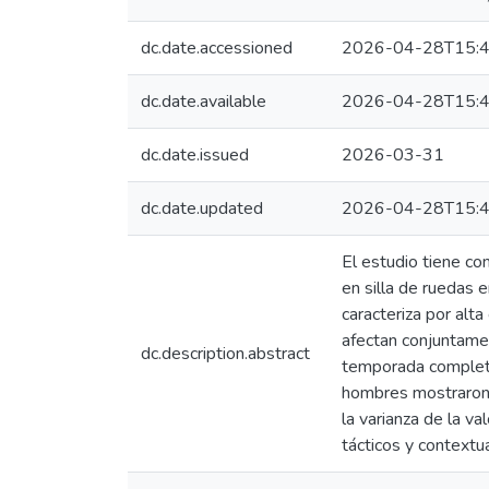
dc.date.accessioned
2026-04-28T15:4
dc.date.available
2026-04-28T15:4
dc.date.issued
2026-03-31
dc.date.updated
2026-04-28T15:4
El estudio tiene co
en silla de ruedas e
caracteriza por alt
afectan conjuntamen
dc.description.abstract
temporada completa.
hombres mostraron v
la varianza de la va
tácticos y contextua