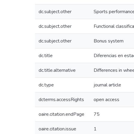
dc.subject.other
Sports performanc
dc.subject.other
Functional classific
dc.subject.other
Bonus system
dc.title
Diferencias en esta
dc.title.alternative
Differences in whee
dc.type
journal article
dcterms.accessRights
open access
oaire.citation.endPage
75
oaire.citation.issue
1