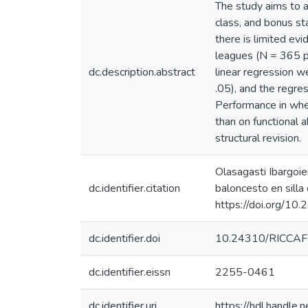
The study aims to a
class, and bonus st
there is limited ev
leagues (N = 365 pl
dc.description.abstract
linear regression w
.05), and the regre
Performance in whee
than on functional 
structural revision.
Olasagasti Ibargoie
dc.identifier.citation
baloncesto en silla
https://doi.org/1
dc.identifier.doi
10.24310/RICCAF
dc.identifier.eissn
2255-0461
dc.identifier.uri
https://hdl.handl