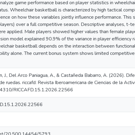
nalyze game performance based on player statistics in wheelchair
atus. Wheelchair basketball is characterized by high tactical comp
idence on how these variables jointly influence performance. This 
ayers) over a full competitive season. Descriptive analyses, t-
ere applied. Male players showed higher values than female playe
ssion model explained 90.9% of the variance in player efficiency r
lchair basketball depends on the interaction between functional, 
ability alone. The current bonus system shows limited competitive
n, J., Del Arco Paniagua, A., & Castañeda Babarro, A. (2026). Dif
 de ruedas. riccafd: Revista Iberoamericana de Ciencias de la Acti
0.24310/RICCAFD.15.1.2026.22566
D.15.1.2026.22566
e.net/20.500.14454/5793