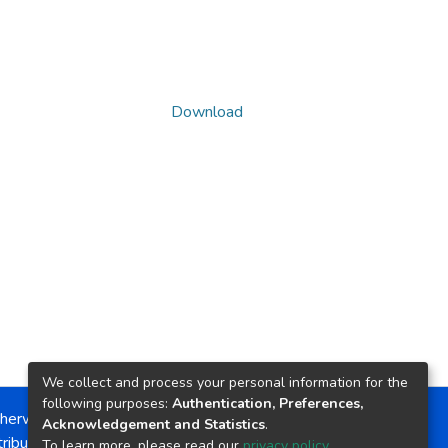
Download
We collect and process your personal information for the
following purposes:
Authentication, Preferences,
herwise noted, the item license is described as:
Acknowledgement and Statistics
.
ribution-NonCommercial-NoDerivs 4.0 License
To learn more, please read our
privacy policy
.