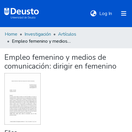
(current)
Log In
Home
Investigación
Artículos
DeustoTeka
Empleo femenino y medios de comunicación: dirigir en femenino
Empleo femenino y medios de
Communities
comunicación: dirigir en femenino
&
Collections
All of DSpace
Statistics
Policies