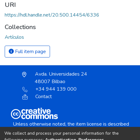
URI
https://hdl.handle.net/20.500.14454/6336
Collections
Artículos
Full item page
Avda. Universidades 24
48007 Bilbao
+34 944 139 000
Contact
Unless otherwise noted, the item license is described
as:
We collect and process your personal information for the
Creative Commons Attribution-NonCommercial-
following purposes:
Authentication, Preferences,