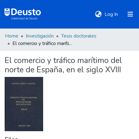
(current)
Log In
Home
Investigación
Tesis doctorales
DeustoTeka
El comercio y tráfico marítimo del norte de España, en el siglo XVIII
El comercio y tráfico marítimo del
Communities
norte de España, en el siglo XVIII
&
Collections
All of DSpace
Statistics
Policies