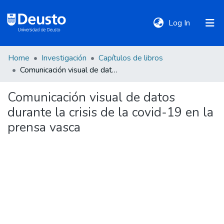
(current)
Log In
Home
Investigación
Capítulos de libros
DeustoTeka
Comunicación visual de datos durante la crisis de la covid-19 en la prensa vasca
Comunicación visual de datos
Communities
durante la crisis de la covid-19 en la
&
Collections
prensa vasca
All of DSpace
Statistics
Policies