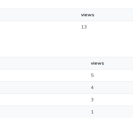
views
13
views
5
4
3
1