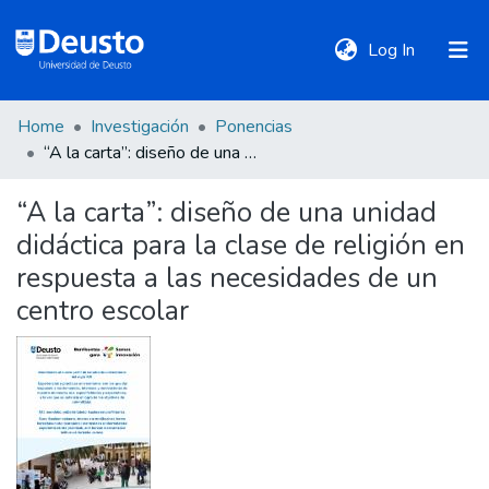
(current)
Log In
Home
Investigación
Ponencias
DeustoTeka
“A la carta”: diseño de una unidad didáctica para la clase de religión en respuesta a las necesidades de un centro escolar
“A la carta”: diseño de una unidad
Communities
didáctica para la clase de religión en
&
Collections
respuesta a las necesidades de un
centro escolar
All of DSpace
Statistics
Policies