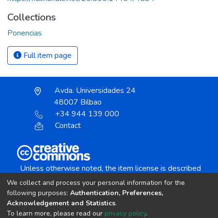
Collections
Ponencias
Full item page
Avda. Universidades 24
48007 Bilbao
+34 944 139 000
Contact
Unless otherwise noted, the item license is described
as:
We collect and process your personal information for the
Creative Commons Attribution-NonCommercial-
following purposes:
Authentication, Preferences,
NoDerivs 4.0 License
Acknowledgement and Statistics
.
To learn more, please read our
privacy policy
.