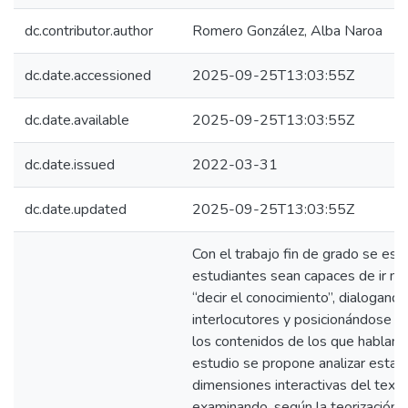
dc.contributor.author
Romero González, Alba Naroa
dc.date.accessioned
2025-09-25T13:03:55Z
dc.date.available
2025-09-25T13:03:55Z
dc.date.issued
2022-03-31
dc.date.updated
2025-09-25T13:03:55Z
Con el trabajo fin de grado se esp
estudiantes sean capaces de ir má
“decir el conocimiento”, dialogando
interlocutores y posicionándose r
los contenidos de los que hablan.
estudio se propone analizar estas
dimensiones interactivas del text
examinando, según la teorización 