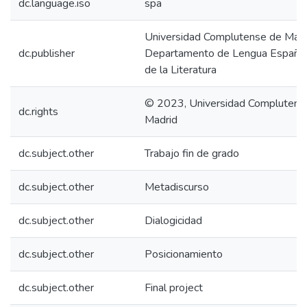
dc.language.iso
spa
Universidad Complutense de Madr
dc.publisher
Departamento de Lengua Española
de la Literatura
© 2023, Universidad Complutens
dc.rights
Madrid
dc.subject.other
Trabajo fin de grado
dc.subject.other
Metadiscurso
dc.subject.other
Dialogicidad
dc.subject.other
Posicionamiento
dc.subject.other
Final project