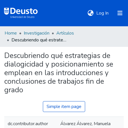
(current)
Log In
Home
Investigación
Artículos
DeustoTeka
Descubriendo qué estrategias de dialogicidad y posicionamiento se emplean en las introducciones y conclusiones de trabajos fin de grado
Descubriendo qué estrategias de
Communities
dialogicidad y posicionamiento se
&
Collections
emplean en las introducciones y
conclusiones de trabajos fin de
All of DSpace
grado
Simple item page
Statistics
dc.contributor.author
Álvarez Álvarez, Manuela
Policies