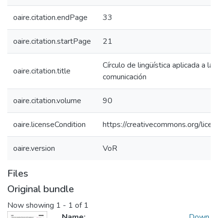
oaire.citation.endPage
33
oaire.citation.startPage
21
Círculo de lingüística aplicada a la
oaire.citation.title
comunicación
oaire.citation.volume
90
oaire.licenseCondition
https://creativecommons.org/licen
oaire.version
VoR
Files
Original bundle
Now showing
1 - 1 of 1
Name:
Down