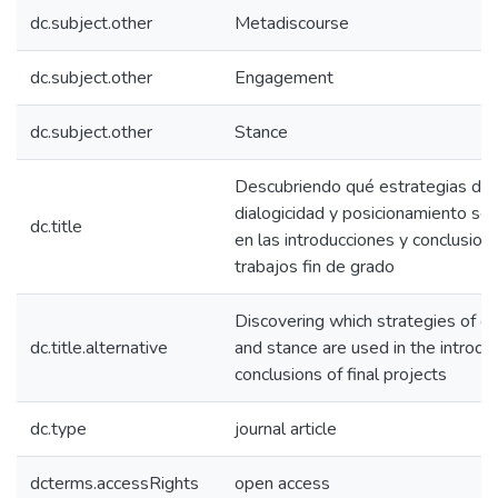
dc.subject.other
Metadiscourse
dc.subject.other
Engagement
dc.subject.other
Stance
Descubriendo qué estrategias de
dialogicidad y posicionamiento se
dc.title
en las introducciones y conclusion
trabajos fin de grado
Discovering which strategies of 
dc.title.alternative
and stance are used in the introdu
conclusions of final projects
dc.type
journal article
dcterms.accessRights
open access