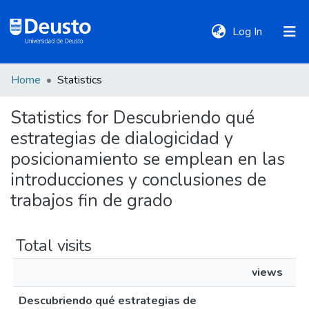
(current)
Log In
Home
Statistics
DeustoTeka
Statistics for Descubriendo qué
estrategias de dialogicidad y
Communities
&
posicionamiento se emplean en las
Collections
introducciones y conclusiones de
trabajos fin de grado
All of DSpace
Total visits
Policies
views
Descubriendo qué estrategias de