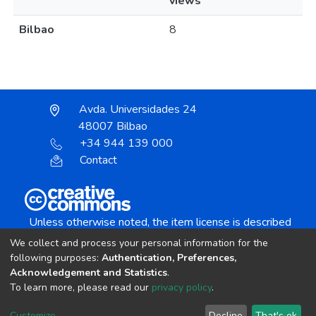
views
Bilbao
8
Avda. Universidades 24
48007 Bilbao
+34 944 139 000
Contact
Unless otherwise noted, the item license is described
as:
We collect and process your personal information for the
Creative Commons Attribution-NonCommercial-
following purposes:
Authentication, Preferences,
NoDerivs 4.0 License
Acknowledgement and Statistics
.
To learn more, please read our
privacy policy
.
DSpace software
copyright © 2002-2026
LYRASIS
Customize
Decline
That's ok