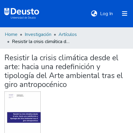
(current)
Log In
Home
Investigación
Artículos
DeustoTeka
Resistir la crisis climática desde el arte: hacia una redefinición y tipología del Arte ambiental tras el giro antropocénico
Resistir la crisis climática desde el
Communities
arte: hacia una redefinición y
&
Collections
tipología del Arte ambiental tras el
giro antropocénico
All of DSpace
Statistics
Policies