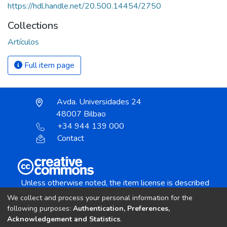
https://hdl.handle.net/20.500.14454/2750
Collections
Artículos
Full item page
Avda. Universidades 24
48007 Bilbao
+34 944 139 000
Contact
Unless otherwise noted, the item license is described
as:
We collect and process your personal information for the
Creative Commons Attribution-NonCommercial-
following purposes:
Authentication, Preferences,
NoDerivs 4.0 License
Acknowledgement and Statistics
.