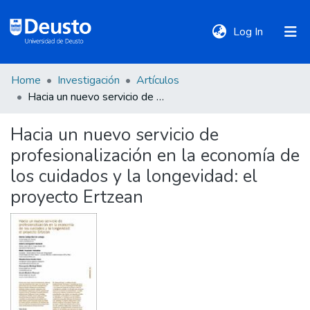
(current)
Log In
Home
Investigación
Artículos
DeustoTeka
Hacia un nuevo servicio de profesionalización en la economía de los cuidados y la longevidad: el proyecto Ertzean
Hacia un nuevo servicio de
Communities
profesionalización en la economía de
&
Collections
los cuidados y la longevidad: el
proyecto Ertzean
All of DSpace
Statistics
Policies