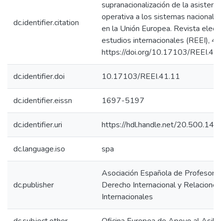
supranacionalización de la asistenci
operativa a los sistemas nacionales
dc.identifier.citation
en la Unión Europea. Revista elect
estudios internacionales (REEI), 41
https://doi.org/10.17103/REEI.41
dc.identifier.doi
10.17103/REEI.41.11
dc.identifier.eissn
1697-5197
dc.identifier.uri
https://hdl.handle.net/20.500.1
dc.language.iso
spa
Asociación Española de Profesore
dc.publisher
Derecho Internacional y Relaciones
Internacionales