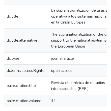
La supranacionalización de la asist
dc.title
operativa a los sistemas nacionales
en la Unión Europea
The supranationalization of the ope
dc.title.alternative
support to the national asylum sys
the European Union
dc.type
journal article
dcterms.accessRights
open access
Revista electrónica de estudios
oaire.citation.title
internacionales (REEI)
oaire.citation.volume
41