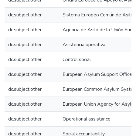
dc.subject.other
Oficina Europea de Apoyo al Asilo
dc.subject.other
Sistema Europeo Común de Asilo
dc.subject.other
Agencia de Asilo de la Unión Euro
dc.subject.other
Asistencia operativa
dc.subject.other
Control social
dc.subject.other
European Asylum Support Office
dc.subject.other
European Common Asylum Syste
dc.subject.other
European Union Agency for Asylu
dc.subject.other
Operational assistance
dc.subject.other
Social accountability