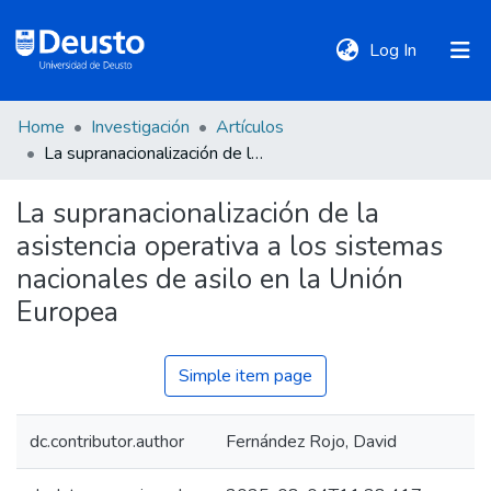
(current)
Log In
Home
Investigación
Artículos
DeustoTeka
La supranacionalización de la asistencia operativa a los sistemas nacionales de asilo en la Unión Europea
La supranacionalización de la
Communities
asistencia operativa a los sistemas
&
Collections
nacionales de asilo en la Unión
Europea
All of DSpace
Simple item page
Statistics
dc.contributor.author
Fernández Rojo, David
Policies