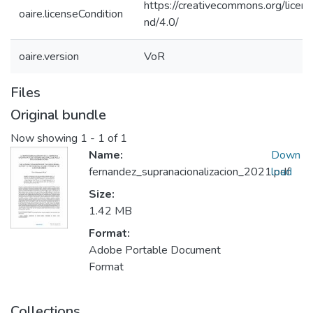
https://creativecommons.org/licen
oaire.licenseCondition
nd/4.0/
oaire.version
VoR
Files
Original bundle
Now showing
1 - 1 of 1
Name:
Down
fernandez_supranacionalizacion_2021.pdf
load
Size:
1.42 MB
Format:
Adobe Portable Document
Format
Collections