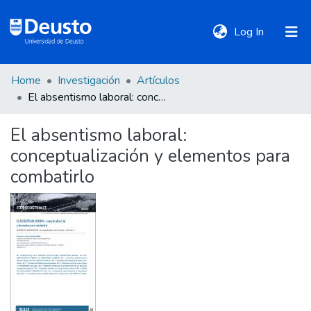
(current)
Log In
Home
Investigación
Artículos
DeustoTeka
El absentismo laboral: conceptualización y elementos para combatirlo
El absentismo laboral:
Communities
conceptualización y elementos para
&
Collections
combatirlo
All of DSpace
Statistics
Policies