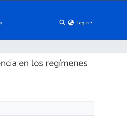
s
Log In
encia en los regímenes