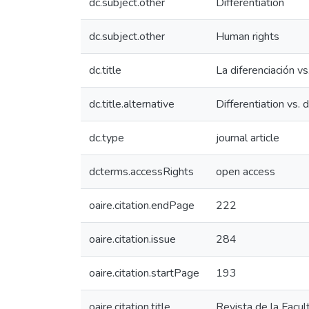
dc.subject.other
Differentiation
dc.subject.other
Human rights
dc.title
La diferenciación v
dc.title.alternative
Differentiation vs. 
dc.type
journal article
dcterms.accessRights
open access
oaire.citation.endPage
222
oaire.citation.issue
284
oaire.citation.startPage
193
oaire.citation.title
Revista de la Facu