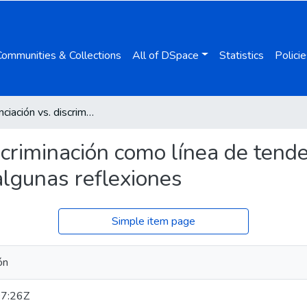
Communities & Collections
All of DSpace
Statistics
Policie
La diferenciación vs. discriminación como línea de tendencia en los regímenes de inmigración y asilo: algunas reflexiones
iscriminación como línea de tend
 algunas reflexiones
Simple item page
ón
7:26Z