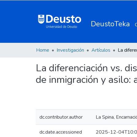
DeustoTeka
Home
Investigación
Artículos
La diferenciación vs. d
de inmigración y asilo:
dc.contributor.author
La Spina, Encarnaci
dc.date.accessioned
2025-12-04T10:0