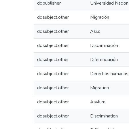
dc.publisher
Universidad Nacio
dc.subject.other
Migración
dc.subject.other
Asilo
dc.subject.other
Discriminación
dc.subject.other
Diferenciación
dc.subject.other
Derechos humanos
dc.subject.other
Migration
dc.subject.other
Asylum
dc.subject.other
Discrimination