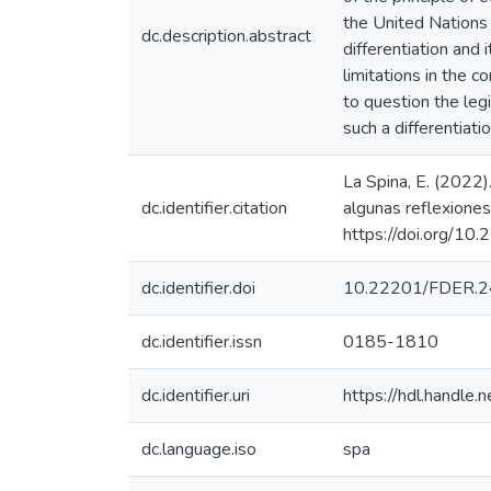
the United Nations 
dc.description.abstract
differentiation and 
limitations in the c
to question the legi
such a differentiatio
La Spina, E. (2022).
dc.identifier.citation
algunas reflexione
https://doi.org/
dc.identifier.doi
10.22201/FDER.2
dc.identifier.issn
0185-1810
dc.identifier.uri
https://hdl.handl
dc.language.iso
spa