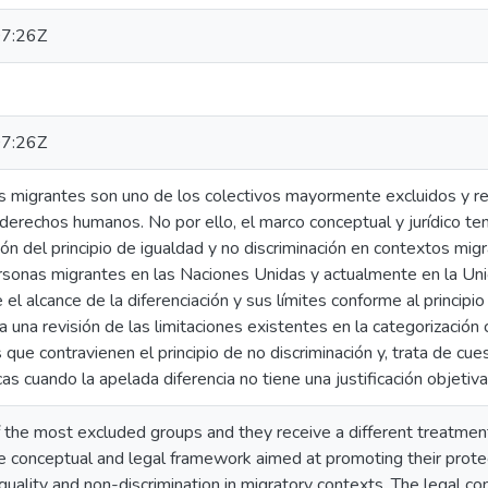
7:26Z
7:26Z
as migrantes son uno de los colectivos mayormente excluidos y re
s derechos humanos. No por ello, el marco conceptual y jurídico t
ión del principio de igualdad y no discriminación en contextos migra
sonas migrantes en las Naciones Unidas y actualmente en la Unió
el alcance de la diferenciación y sus límites conforme al principio
ea una revisión de las limitaciones existentes en la categorizació
ue contravienen el principio de no discriminación y, trata de cuest
cas cuando la apelada diferencia no tiene una justificación objetiva
 the most excluded groups and they receive a different treatmen
e conceptual and legal framework aimed at promoting their protec
equality and non-discrimination in migratory contexts. The legal con