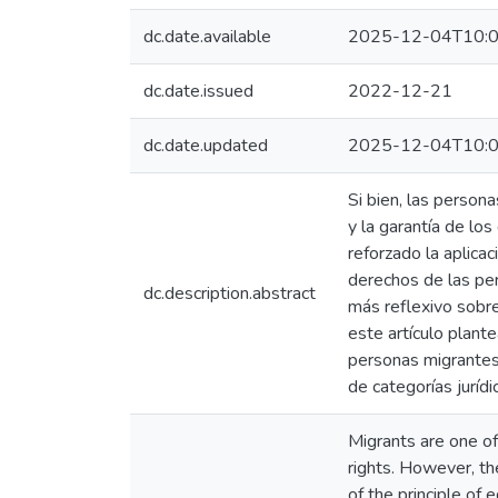
dc.date.available
2025-12-04T10:0
dc.date.issued
2022-12-21
dc.date.updated
2025-12-04T10:0
Si bien, las person
y la garantía de lo
reforzado la aplicac
derechos de las per
dc.description.abstract
más reflexivo sobre 
este artículo plant
personas migrantes q
de categorías jurídi
Migrants are one of
rights. However, th
of the principle of 