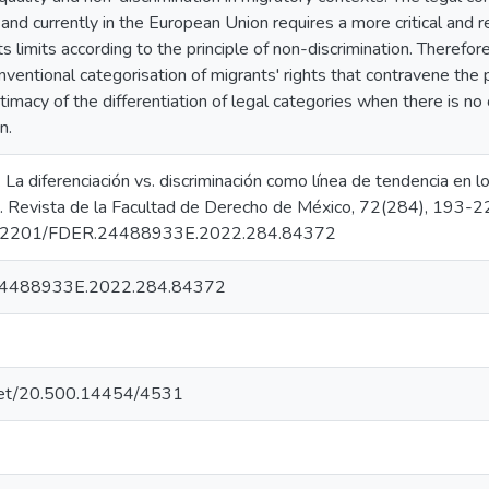
and currently in the European Union requires a more critical and r
its limits according to the principle of non-discrimination. Therefor
onventional categorisation of migrants' rights that contravene the p
timacy of the differentiation of legal categories when there is no 
n.
 La diferenciación vs. discriminación como línea de tendencia en l
s. Revista de la Facultad de Derecho de México, 72(284), 193-2
10.22201/FDER.24488933E.2022.284.84372
4488933E.2022.284.84372
e.net/20.500.14454/4531