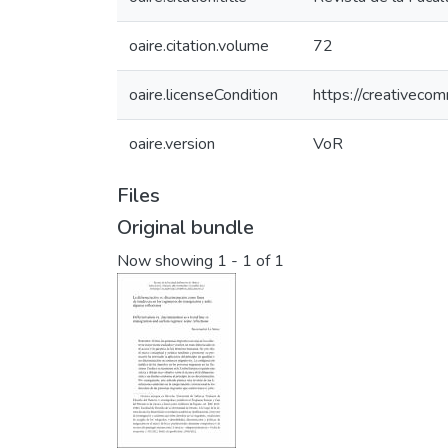
oaire.citation.volume
72
oaire.licenseCondition
https://creativeco
oaire.version
VoR
Files
Original bundle
Now showing
1 - 1 of 1