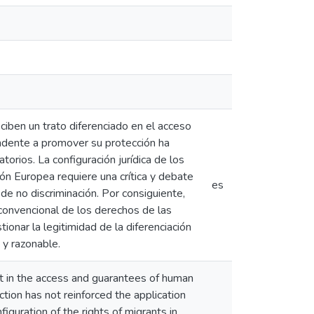
ciben un trato diferenciado en el acceso
endente a promover su protección ha
torios. La configuración jurídica de los
n Europea requiere una crítica y debate
es
 de no discriminación. Por consiguiente,
n convencional de los derechos de las
ionar la legitimidad de la diferenciación
 y razonable.
t in the access and guarantees of human
tion has not reinforced the application
figuration of the rights of migrants in