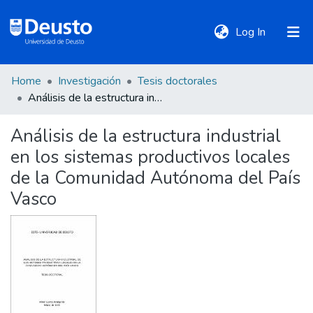
(current)
Log In
Home
Investigación
Tesis doctorales
DeustoTeka
Análisis de la estructura industrial en los sistemas productivos locales de la Comunidad Autónoma del País Vasco
Análisis de la estructura industrial
Communities
en los sistemas productivos locales
&
Collections
de la Comunidad Autónoma del País
Vasco
All of DSpace
Statistics
Policies