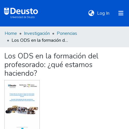
(current)
Log In
Home
Investigación
Ponencias
DeustoTeka
Los ODS en la formación del profesorado: ¿qué estamos haciendo?
Los ODS en la formación del
Communities
profesorado: ¿qué estamos
&
Collections
haciendo?
All of DSpace
Statistics
Policies