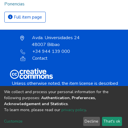
Ponencias
Full item page
Avda. Universidades 24
48007 Bilbao
+34 944 139 000
Contact
Unless otherwise noted, the item license is described
as:
We collect and process your personal information for the
Creative Commons Attribution-NonCommercial-
following purposes:
Authentication, Preferences,
NoDerivs 4.0 License
Acknowledgement and Statistics
.
To learn more, please read our
privacy policy
.
DSpace software
copyright © 2002-2026
LYRASIS
Customize
Decline
That's ok
Cookie settings
Send Feedback