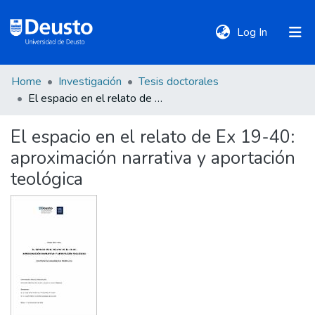
(current)
Log In
Home
Investigación
Tesis doctorales
DeustoTeka
El espacio en el relato de Ex 19-40: aproximación narrativa y aportación teológica
El espacio en el relato de Ex 19-40:
Communities
aproximación narrativa y aportación
&
Collections
teológica
All of DSpace
Statistics
Policies