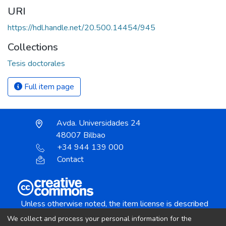
URI
https://hdl.handle.net/20.500.14454/945
Collections
Tesis doctorales
Full item page
Avda. Universidades 24
48007 Bilbao
+34 944 139 000
Contact
Unless otherwise noted, the item license is described
as:
We collect and process your personal information for the