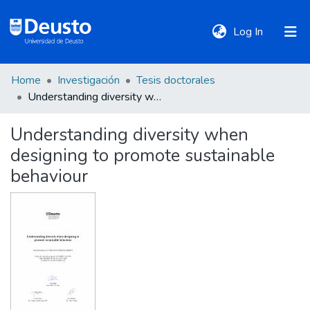
(current)
Log In
Home
Investigación
Tesis doctorales
DeustoTeka
Understanding diversity when designing to promote sustainable behaviour
Understanding diversity when
Communities
designing to promote sustainable
&
Collections
behaviour
All of DSpace
Statistics
Policies