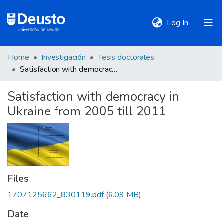
(current)
Log In
Home
Investigación
Tesis doctorales
DeustoTeka
Satisfaction with democracy in Ukraine from 2005 till 2011
Satisfaction with democracy in
Communities
Ukraine from 2005 till 2011
&
Collections
All of DSpace
Files
Statistics
1707125662_830119.pdf
(6.09 MB)
Date
Policies