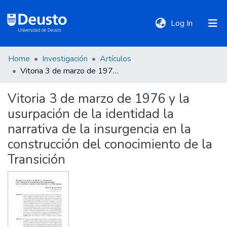
(current)
Log In
Home
Investigación
Artículos
DeustoTeka
Vitoria 3 de marzo de 1976 y la usurpación de la identidad la narrativa de la insurgencia en la construcción del conocimiento de la Transición
Vitoria 3 de marzo de 1976 y la
Communities
usurpación de la identidad la
&
Collections
narrativa de la insurgencia en la
construcción del conocimiento de la
All of DSpace
Transición
Statistics
Policies