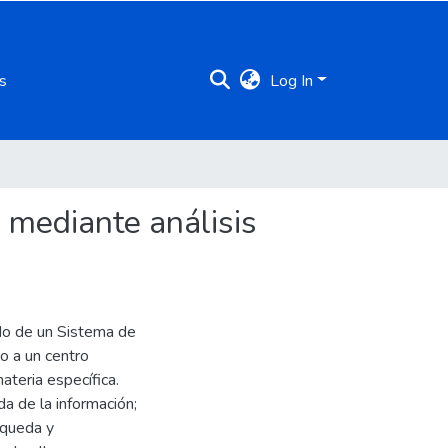
s
Log In
 mediante análisis
ado de un Sistema de
o a un centro
teria específica.
a de la información;
squeda y