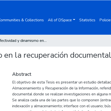
Communities & Collections
All of DSpace
Statistics
Policie
Efectividad y dinamismo en la recuperación documental mediante análisis Cluster
o en la recuperación documental
Abstract
El objetivo de esta Tesis es presentar un estudio detall
Almacenamiento y Recuperación de la Información, referid
documental donde se realizan investigaciones en alguna ma
Se analiza cada una de las partes que lo componen (entrad
indexación y almacenamiento; interface con el usuario; bú