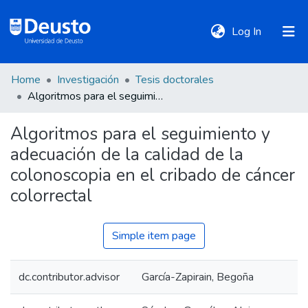
(current)
Log In
Home
Investigación
Tesis doctorales
DeustoTeka
Algoritmos para el seguimiento y adecuación de la calidad de la colonoscopia en el cribado de cáncer colorrectal
Algoritmos para el seguimiento y
Communities
adecuación de la calidad de la
&
Collections
colonoscopia en el cribado de cáncer
colorrectal
All of DSpace
Simple item page
Statistics
dc.contributor.advisor
García-Zapirain, Begoña
Policies