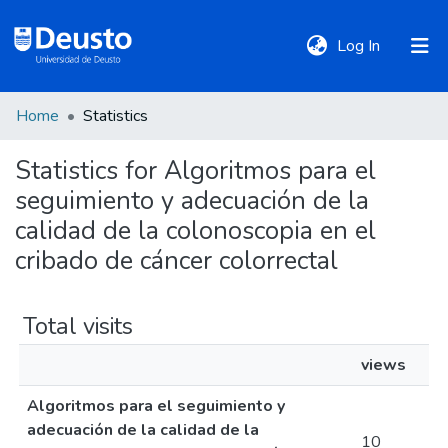
(current)
Log In
Home
Statistics
DeustoTeka
Statistics for Algoritmos para el
seguimiento y adecuación de la
Communities
&
calidad de la colonoscopia en el
Collections
cribado de cáncer colorrectal
All of DSpace
Total visits
views
Policies
Algoritmos para el seguimiento y
adecuación de la calidad de la
10