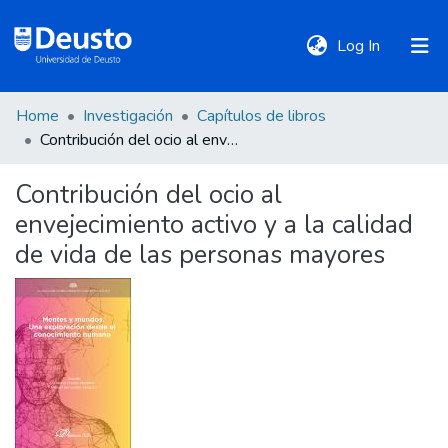
(current)
Log In
Home
Investigación
Capítulos de libros
DeustoTeka
Contribución del ocio al envejecimiento activo y a la calidad de vida de las personas mayores
Contribución del ocio al
Communities
envejecimiento activo y a la calidad
&
Collections
de vida de las personas mayores
All of DSpace
Statistics
Policies