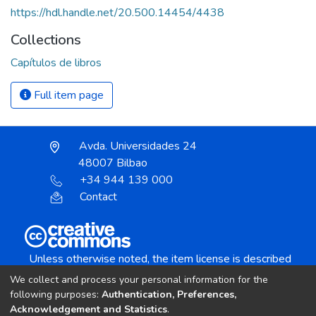
https://hdl.handle.net/20.500.14454/4438
Collections
Capítulos de libros
Full item page
Avda. Universidades 24
48007 Bilbao
+34 944 139 000
Contact
Unless otherwise noted, the item license is described
as:
We collect and process your personal information for the
Creative Commons Attribution-NonCommercial-
following purposes:
Authentication, Preferences,
NoDerivs 4.0 License
Acknowledgement and Statistics
.