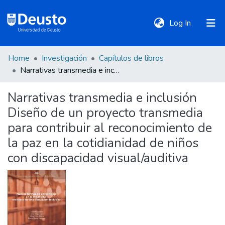
(current)
Log In
Home
Investigación
Capítulos de libros
DeustoTeka
Narrativas transmedia e inclusión Diseño de un proyecto transmedia para contribuir al reconocimiento de la paz en la cotidianidad de niños con discapacidad visual/auditiva
Narrativas transmedia e inclusión
Communities
Diseño de un proyecto transmedia
&
Collections
para contribuir al reconocimiento de
la paz en la cotidianidad de niños
All of DSpace
con discapacidad visual/auditiva
Statistics
Policies