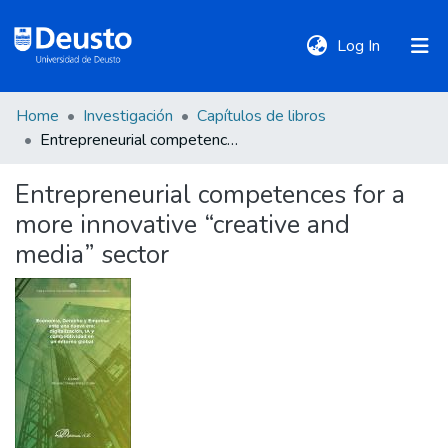
(current)
Log In
Home
Investigación
Capítulos de libros
DeustoTeka
Entrepreneurial competences for a more innovative “creative and media” sector
Entrepreneurial competences for a
Communities
more innovative “creative and
&
Collections
media” sector
All of DSpace
Statistics
Policies